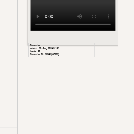
Besucher
zuletzt: 08. Aug 2026 3:135
heute: 11
Besucher Nr. 67535 [67713]